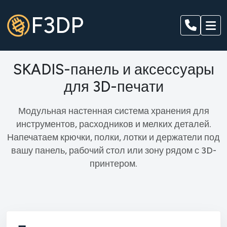
F3DP
S
K
A
D
I
S
-
п
а
н
е
л
ь
и
а
к
с
е
с
с
у
а
р
ы
д
л
я
3
D
-
п
е
ч
а
т
и
Модульная настенная система хранения для
инструментов, расходников и мелких деталей.
Напечатаем крючки, полки, лотки и держатели под
вашу панель, рабочий стол или зону рядом с 3D-
принтером.