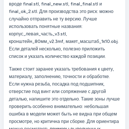
вроде final.stl, final_new.stl, final_final.stl и
final_ok_2.stl. Для производства это риск: можно
случайно отправить не ту версию. Лучше
использовать понятные названия:
корпус_левая_часть_v3.stl,
кронштейн_80мм_v2.3mf, макет_масштаб_1к10.obj.
Если деталей несколько, полезно приложить
список и указать количество каждой позиции.
Также стоит заранее указать требования к цвету,
материалу, заполнению, точности и обработке.
Если нужна резьба, посадка под подшипник,
отверстие под винт или сопряжение с другой
деталью, напишите это отдельно. Такие зоны лучше
проверить особенно внимательно: небольшая
ошибка в модели может быть не видна при общем
просмотре, но критична при сборке. Для ориентира
можно посмотреть
примеры выполненных