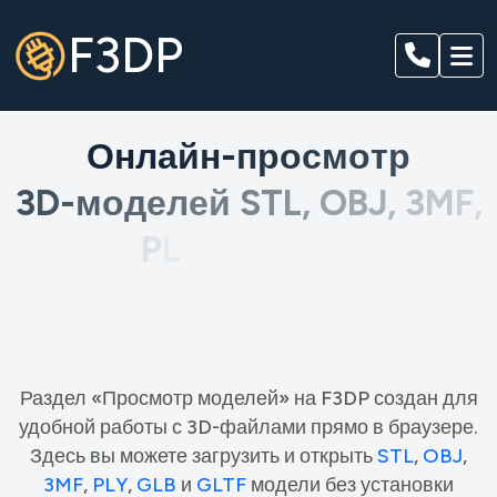
F3DP
О
н
л
а
й
н
-
п
р
о
с
м
о
т
р
3
D
-
м
о
д
е
л
е
й
S
T
L
,
O
B
J
,
3
M
F
,
P
L
Y
и
G
L
B
—
в
и
з
у
а
л
и
з
а
ц
и
я
п
е
р
е
д
п
е
ч
а
т
ь
ю
Раздел «Просмотр моделей» на F3DP создан для
удобной работы с 3D-файлами прямо в браузере.
Здесь вы можете загрузить и открыть
STL
,
OBJ
,
3MF
,
PLY
,
GLB
и
GLTF
модели без установки