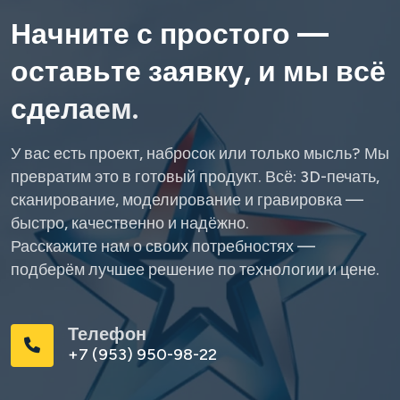
Н
а
ч
н
и
т
е
с
п
р
о
с
т
о
г
о
—
о
с
т
а
в
ь
т
е
з
а
я
в
к
у
,
и
м
ы
в
с
ё
с
д
е
л
а
е
м
.
У вас есть проект, набросок или только мысль? Мы
превратим это в готовый продукт. Всё: 3D-печать,
сканирование, моделирование и гравировка —
быстро, качественно и надёжно.
Расскажите нам о своих потребностях —
подберём лучшее решение по технологии и цене.
Телефон
+7 (953) 950-98-22