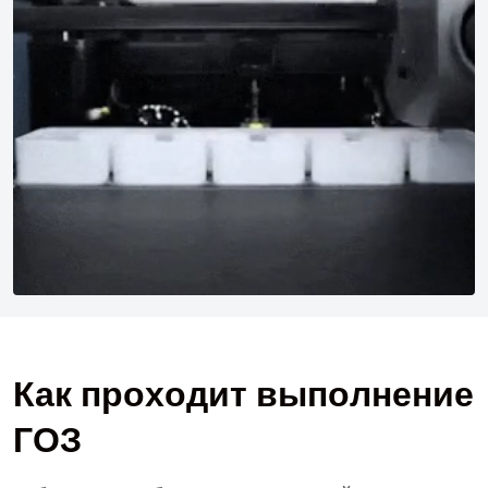
К
а
к
п
р
о
х
о
д
и
т
в
ы
п
о
л
н
е
н
и
е
Г
О
З