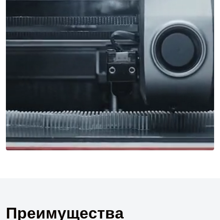
П
р
е
и
м
у
щ
е
с
т
в
а