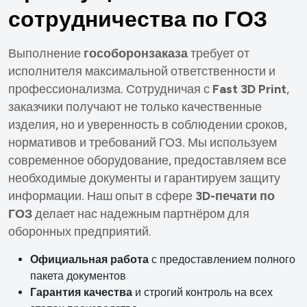
с
о
т
р
у
д
н
и
ч
е
с
т
в
а
п
о
Г
О
З
Выполнение
гособоронзаказа
требует от
исполнителя максимальной ответственности и
профессионализма. Сотрудничая с
Fast 3D Print
,
заказчики получают не только качественные
изделия, но и уверенность в соблюдении сроков,
нормативов и требований ГОЗ. Мы используем
современное оборудование, предоставляем все
необходимые документы и гарантируем защиту
информации. Наш опыт в сфере
3D-печати по
ГОЗ
делает нас надежным партнёром для
оборонных предприятий.
Официальная работа
с предоставлением полного
пакета документов
Гарантия качества
и строгий контроль на всех