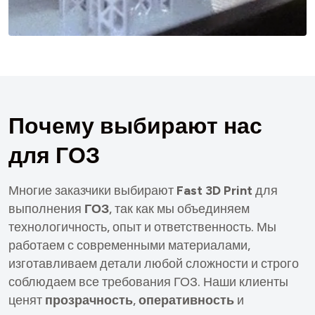
П
о
ч
е
м
у
в
ы
б
и
р
а
ю
т
н
а
с
д
л
я
Г
О
З
Многие заказчики выбирают
Fast 3D Print
для
выполнения
ГОЗ
, так как мы объединяем
технологичность, опыт и ответственность. Мы
работаем с современными материалами,
изготавливаем детали любой сложности и строго
соблюдаем все требования ГОЗ. Наши клиенты
ценят
прозрачность
,
оперативность
и