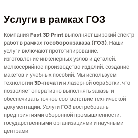
У
с
л
у
г
и
в
р
а
м
к
а
х
Г
О
З
Компания
Fast 3D Print
выполняет широкий спектр
работ в рамках
гособоронзаказа (ГОЗ)
. Наши
услуги включают прототипирование,
изготовление инженерных узлов и деталей,
мелкосерийное производство изделий, создание
макетов и учебных пособий. Мы используем
технологии
3D-печати
и лазерной обработки, что
позволяет оперативно выполнять заказы и
обеспечивать точное соответствие технической
документации. Услуги ГОЗ востребованы
предприятиями оборонной промышленности,
государственными организациями и научными
центрами.