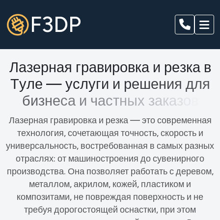
F3DP
Л
а
з
е
р
н
а
я
г
р
а
в
и
р
о
в
к
а
и
р
е
з
к
а
в
Т
у
л
е
—
у
с
л
у
г
и
и
р
е
ш
е
н
и
я
д
л
я
б
и
з
н
е
с
а
и
ч
а
с
т
н
ы
х
з
а
к
а
з
о
в
Лазерная гравировка и резка — это современная
технология, сочетающая точность, скорость и
универсальность, востребованная в самых разных
отраслях: от машиностроения до сувенирного
производства. Она позволяет работать с деревом,
металлом, акрилом, кожей, пластиком и
композитами, не повреждая поверхность и не
требуя дорогостоящей оснастки, при этом