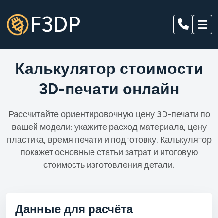
F3DP
К
а
л
ь
к
у
л
я
т
о
р
с
т
о
и
м
о
с
т
и
3
D
-
п
е
ч
а
т
и
о
н
л
а
й
н
Рассчитайте ориентировочную цену 3D-печати по
вашей модели: укажите расход материала, цену
пластика, время печати и подготовку. Калькулятор
покажет основные статьи затрат и итоговую
стоимость изготовления детали.
Данные для расчёта