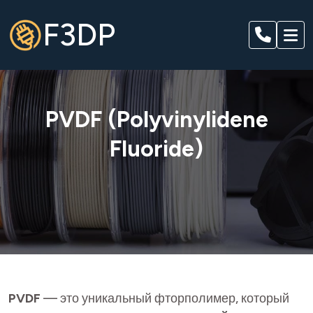
F3DP
PVDF (Polyvinylidene
Fluoride)
PVDF
— это уникальный фторполимер, который