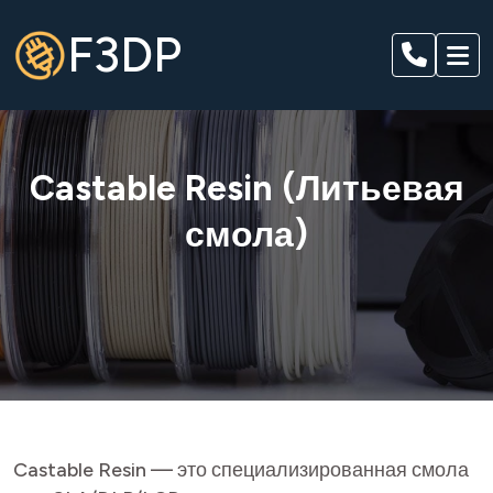
F3DP
Castable Resin (Литьевая
смола)
Castable Resin — это специализированная смола