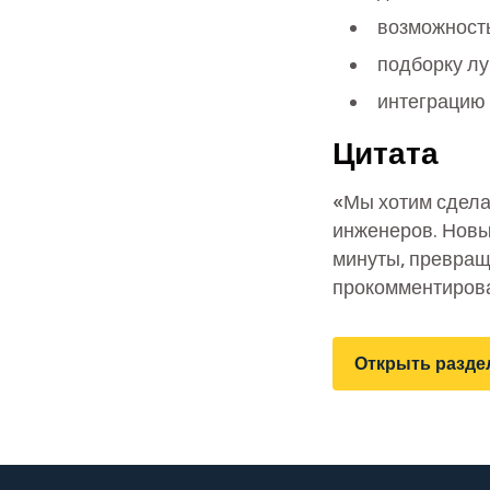
возможность
подборку лу
интеграцию 
Цитата
«Мы хотим сдела
инженеров. Новы
минуты, превращ
прокомментирова
Открыть разде