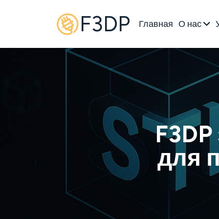
F3DP
Главная
О нас
F3DP
для 