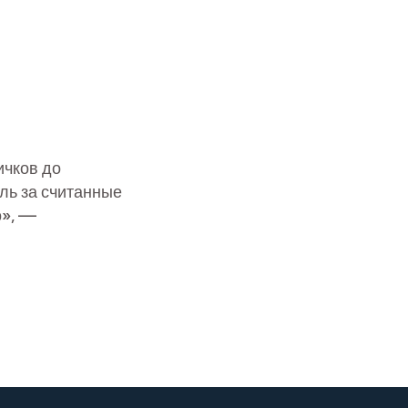
ичков до
ль за считанные
о», —