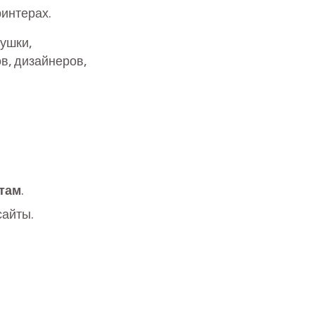
интерах.
рушки,
в, дизайнеров,
там
.
сайты.