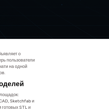
бъявляет о
перь пользователи
чати на одной
ов.
моделей
площадок:
bCAD, Sketchfab и
м готовых STL и