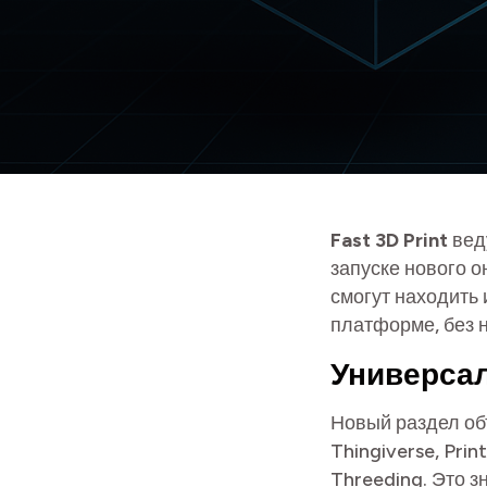
Fast 3D Print
вед
запуске нового 
смогут находить
платформе, без 
Универса
Новый раздел об
Thingiverse, Pri
Threeding. Это з