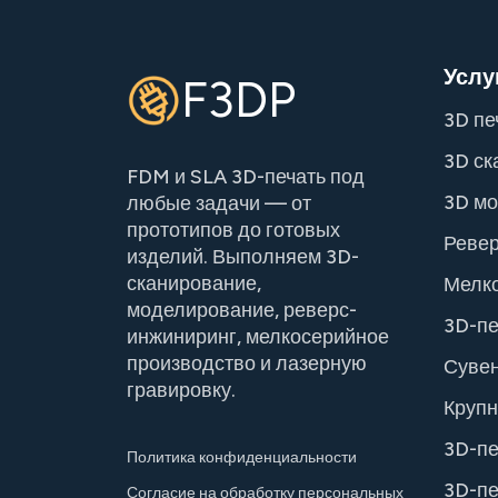
Услу
F3DP
3D пе
3D ск
FDM и SLA 3D-печать под
3D м
любые задачи — от
прототипов до готовых
Ревер
изделий. Выполняем 3D-
сканирование,
Мелко
моделирование, реверс-
3D-пе
инжиниринг, мелкосерийное
производство и лазерную
Сувен
гравировку.
Крупн
3D-пе
Политика конфиденциальности
3D-пе
Согласие на обработку персональных