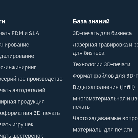
ги
База знаний
чать FDM и SLA
3D-печать для бизнеса
анирование
Лазерная гравировка и р
для бизнеса
оделирование
Технологии 3D-печати
с-инжиниринг
Формат файлов для 3D-п
серийное производство
Виды заполнения (Infill)
чать автодеталей
Многоматериальная и цв
ирная продукция
печать
оформатная 3D-печать
Часто задаваемые вопр
чать игрушек
Материалы для печати
чать шестерёнок