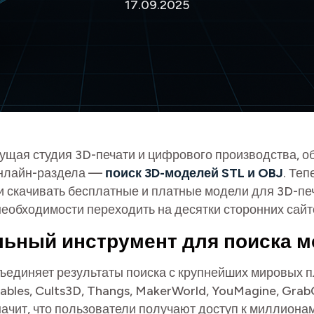
17.09.2025
ущая студия 3D-печати и цифрового производства, о
онлайн-раздела —
поиск 3D-моделей STL и OBJ
. Те
 и скачивать бесплатные и платные модели для 3D-пе
необходимости переходить на десятки сторонних сайт
льный инструмент для поиска 
ъединяет результаты поиска с крупнейших мировых 
ntables, Cults3D, Thangs, MakerWorld, YouMagine, Gra
начит, что пользователи получают доступ к миллиона